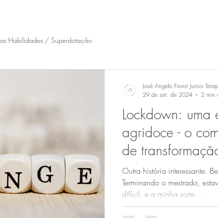
tas Habilidades / Superdotação
José Angelo Fiorot Junior Tera
29 de set. de 2024
2 min d
Lockdown: uma e
agridoce - o co
de transformaçã
Outra história interessante.
Terminando o mestrado, estav
difícil, e a minha sorte...