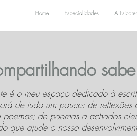
Home
Especialidades
A Psicote
mpartilhando sabe
te é o meu espaço dedicado à escrit
ará de tudo um pouco: de reflexões c
a poemas; de poemas a achados cient
do que ajude o nosso desenvolviment