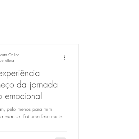
peuta On-line
e leitura
xperiência
meço da jornada
o emocional
 Bem, pelo menos para mim!
a exausto! Foi uma fase muito