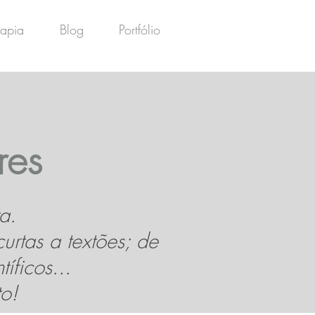
rapia
Blog
Portfólio
res
a.
urtas a textões; de
íficos...
o!