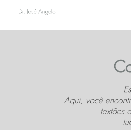
Dr. José Angelo
Co
Es
Aqui, você encontr
textões 
tu