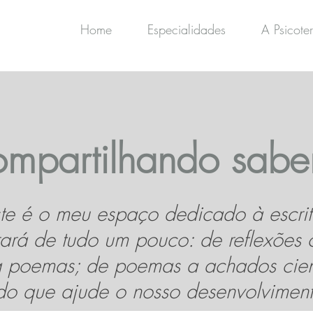
Home
Especialidades
A Psicote
mpartilhando sabe
te é o meu espaço dedicado à escrit
ará de tudo um pouco: de reflexões c
a poemas; de poemas a achados cient
do que ajude o nosso desenvolviment