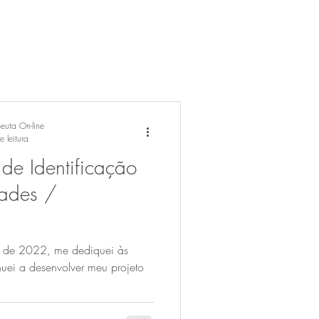
peuta On-line
 leitura
de Identificação
dades /
ro de 2022, me dediquei às
nuei a desenvolver meu projeto