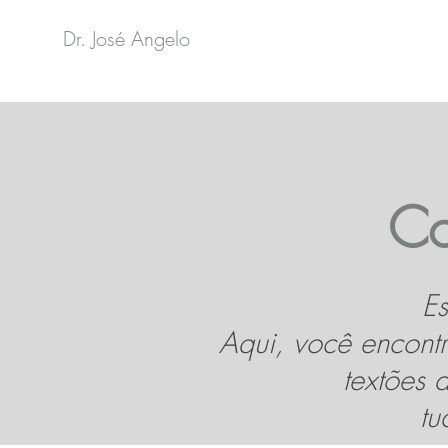
Dr. José Angelo
Co
Es
Aqui, você encontr
textões 
tu