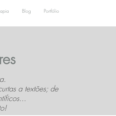
rapia
Blog
Portfólio
res
a.
urtas a textões; de
íficos...
o!