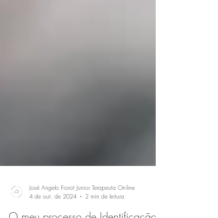
José Angelo Fiorot Junior Terapeuta On-line